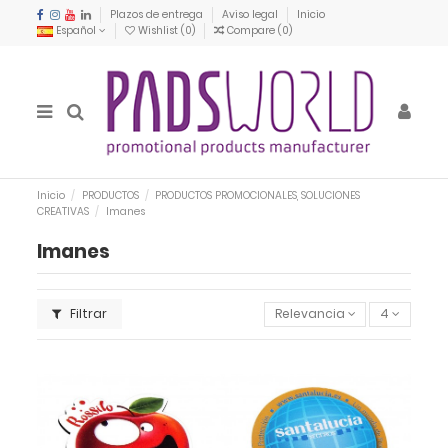
Plazos de entrega
Aviso legal
Inicio
Español
Wishlist (
0
)
Compare (
0
)
Inicio
PRODUCTOS
PRODUCTOS PROMOCIONALES, SOLUCIONES
CREATIVAS
Imanes
Imanes
Filtrar
Relevancia
4