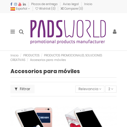
Plazos de entrega
Aviso legal
Inicio
Español
Wishlist (
0
)
Compare (
0
)
Inicio
PRODUCTOS
PRODUCTOS PROMOCIONALES, SOLUCIONES
CREATIVAS
Accesorios para móviles
Accesorios para móviles
Filtrar
Relevancia
2