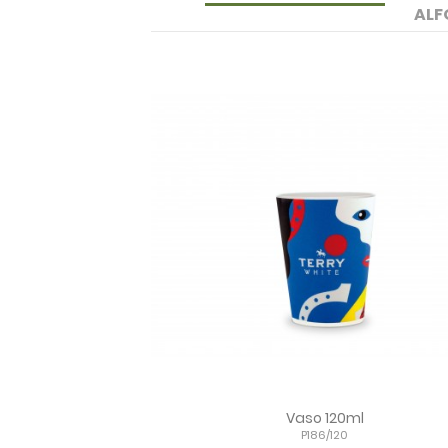
ALF
Vaso 120ml
P186/120