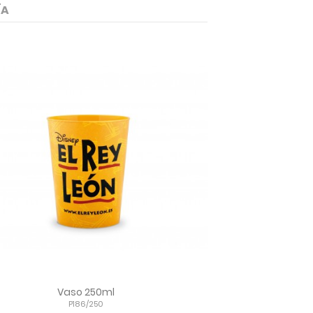
ÍA
Vaso 250ml
P186/250