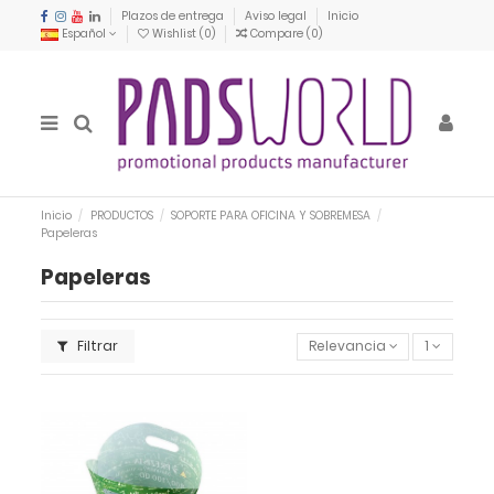
Plazos de entrega
Aviso legal
Inicio
Español
Wishlist (
0
)
Compare (
0
)
Inicio
PRODUCTOS
SOPORTE PARA OFICINA Y SOBREMESA
Papeleras
Papeleras
Filtrar
Relevancia
1