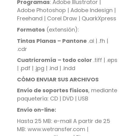
Programas
: Adobe Illustrator |
Adobe Photoshop | Adobe Indesign |
Freehand | Corel Draw | QuarkXpress
Formatos
(extensión):
Tintas Planas – Pantone
.ai | .fh |
.cdr
Cuatricromía
– todo color
.tiff | .eps
| .pdf | .jpg | .ind | .indd
CÓMO ENVIAR SUS ARCHIVOS
Envío de soportes físicos
, mediante
paquetería: CD | DVD | USB
Envío on-line:
Hasta 25 MB: e-mail A partir de 25
MB: www.wetransfer.com |