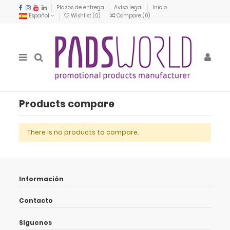
Plazos de entrega
Aviso legal
Inicio
Español
Wishlist (
0
)
Compare (
0
)
Products compare
There is no products to compare.
Información
Contacto
Síguenos