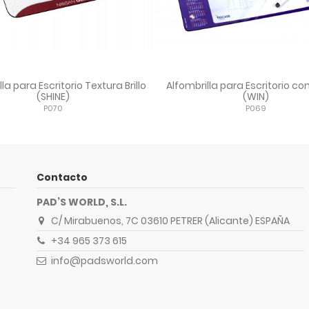
la para Escritorio Textura Brillo
Alfombrilla para Escritorio co
(SHINE)
(WIN)
P070
P069
Contacto
PAD’S WORLD, S.L.
C/ Mirabuenos, 7C 03610 PETRER (Alicante) ESPAÑA
+34 965 373 615
info@padsworld.com