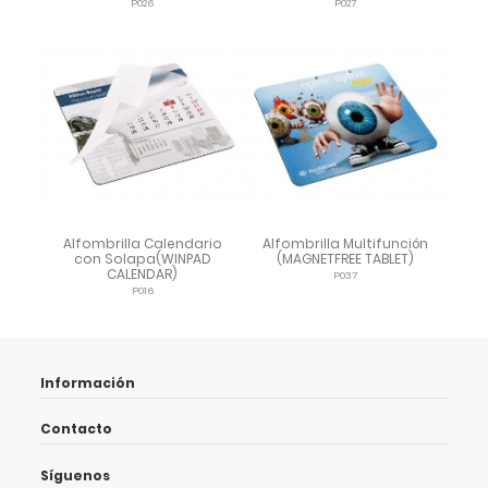
P026
P027
Alfombrilla Calendario
Alfombrilla Multifunción
con Solapa(WINPAD
(MAGNETFREE TABLET)
CALENDAR)
P037
P016
Información
Contacto
Síguenos