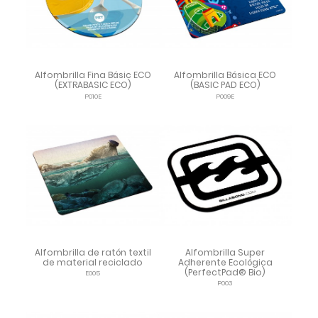
Alfombrilla Fina Básic ECO
Alfombrilla Básica ECO
(EXTRABASIC ECO)
(BASIC PAD ECO)
P010E
P009E
Alfombrilla de ratón textil
Alfombrilla Super
de material reciclado
Adherente Ecológica
(PerfectPad® Bio)
E005
P003