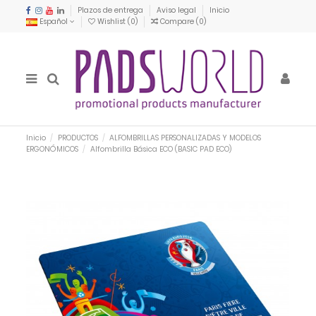
Plazos de entrega
Aviso legal
Inicio
Español
Wishlist (
0
)
Compare (
0
)
Inicio
PRODUCTOS
ALFOMBRILLAS PERSONALIZADAS Y MODELOS
ERGONÓMICOS
Alfombrilla Básica ECO (BASIC PAD ECO)