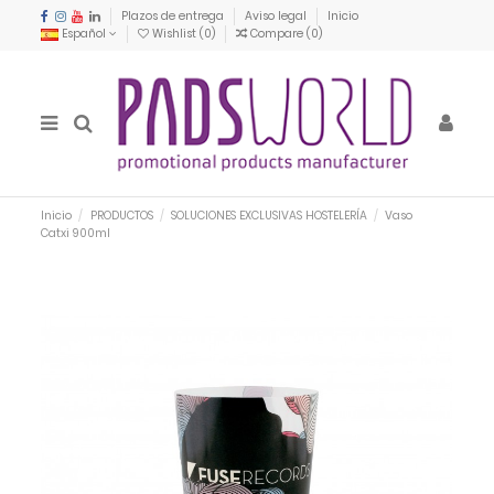
Plazos de entrega
Aviso legal
Inicio
Español
Wishlist (
0
)
Compare (
0
)
Inicio
PRODUCTOS
SOLUCIONES EXCLUSIVAS HOSTELERÍA
Vaso
Catxi 900ml